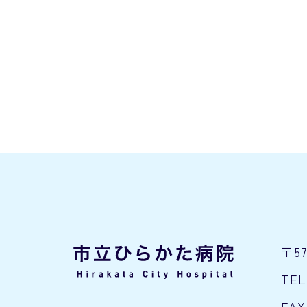
〒5
TEL
FAX