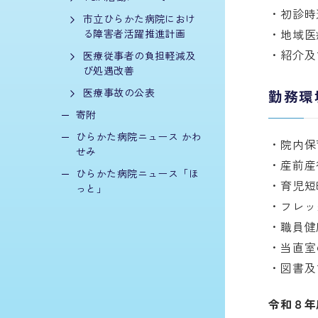
初診時
市立ひらかた病院におけ
地域医
る障害者活躍推進計画
紹介及
医療従事者の負担軽減及
び処遇改善
医療事故の公表
勤務環
寄附
ひらかた病院ニュース かわ
院内保
せみ
産前産
ひらかた病院ニュース「ほ
育児短
っと」
フレッ
職員健
当直室
図書及
令和８年