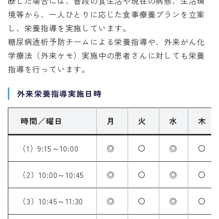
断した場合には、普段の食生活や現在の病態、生活環
境等から、一人ひとりに応じた食事療養プランを立案
し、栄養指導を実施しています。
糖尿病透析予防チームによる栄養指導や、外来がん化
学療法（外来ケモ）実施中の患者さんに対しても栄養
指導を行っています。
外来栄養指導実施日時
時間／曜日
月
火
水
木
（1）9:15～10:00
◎
〇
◎
〇
（2）10:00～10:45
◎
〇
◎
〇
（3）10:45～11:30
◎
〇
◎
〇