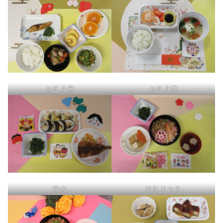
お正月③
お正月④
節分
ひなまつり