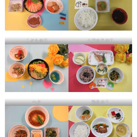
こどもの日
土用の丑の日
七夕
敬老の日